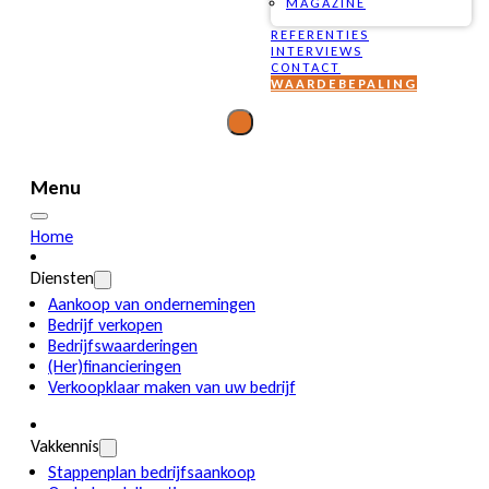
MAGAZINE
REFERENTIES
INTERVIEWS
CONTACT
WAARDEBEPALING
Menu
Home
Diensten
Aankoop van ondernemingen
Bedrijf verkopen
Bedrijfswaarderingen
(Her)financieringen
Verkoopklaar maken van uw bedrijf
Vakkennis
Stappenplan bedrijfsaankoop