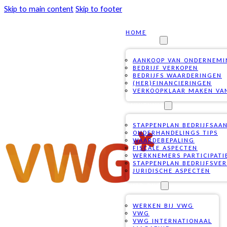
Skip to main content
Skip to footer
HOME
DIENSTEN
AANKOOP VAN ONDERNEM
BEDRIJF VERKOPEN
BEDRIJFS WAARDERINGEN
(HER)FINANCIERINGEN
VERKOOPKLAAR MAKEN VAN
VAKKENNIS
STAPPENPLAN BEDRIJFSAA
ONDERHANDELINGS TIPS
WAARDEBEPALING
FISCALE ASPECTEN
WERKNEMERS PARTICIPATI
STAPPENPLAN BEDRIJFSVE
JURIDISCHE ASPECTEN
OVER ONS
WERKEN BIJ VWG
VWG
VWG INTERNATIONAAL