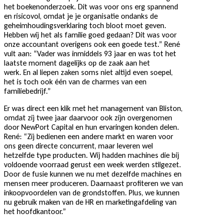
het boekenonderzoek. Dit was voor ons erg spannend
en risicovol, omdat je je organisatie ondanks de
geheimhoudingsverklaring toch bloot moet geven.
Hebben wij het als familie goed gedaan? Dit was voor
onze accountant overigens ook een goede test.” René
vult aan: “Vader was inmiddels 93 jaar en was tot het
laatste moment dagelijks op de zaak aan het
werk. En al liepen zaken soms niet altijd even soepel,
het is toch ook één van de charmes van een
familiebedrijf.”
Er was direct een klik met het management van Bliston,
omdat zij twee jaar daarvoor ook zijn overgenomen
door NewPort Capital en hun ervaringen konden delen.
René: “Zij bedienen een andere markt en waren voor
ons geen directe concurrent, maar leveren wel
hetzelfde type producten. Wij hadden machines die bij
voldoende voorraad gerust een week werden stilgezet.
Door de fusie kunnen we nu met dezelfde machines en
mensen meer produceren. Daarnaast profiteren we van
inkoopvoordelen van de grondstoffen. Plus, we kunnen
nu gebruik maken van de HR en marketingafdeling van
het hoofdkantoor.”