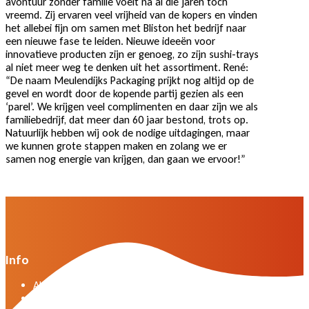
avontuur zonder familie voelt na al die jaren toch
vreemd. Zij ervaren veel vrijheid van de kopers en vinden
het allebei fijn om samen met Bliston het bedrijf naar
een nieuwe fase te leiden. Nieuwe ideeën voor
innovatieve producten zijn er genoeg, zo zijn sushi-trays
al niet meer weg te denken uit het assortiment. René:
“De naam Meulendijks Packaging prijkt nog altijd op de
gevel en wordt door de kopende partij gezien als een
‘parel’. We krijgen veel complimenten en daar zijn we als
familiebedrijf, dat meer dan 60 jaar bestond, trots op.
Natuurlijk hebben wij ook de nodige uitdagingen, maar
we kunnen grote stappen maken en zolang we er
samen nog energie van krijgen, dan gaan we ervoor!”
Info
Algemene voorwaarden VWG versie april 2025
General terms and conditions VWG edition April