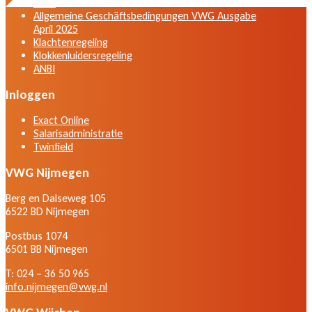
2025
Allgemeine Geschäftsbedingungen VWG Ausgabe
April 2025
Klachtenregeling
Klokkenluidersregeling
ANBI
Inloggen
Exact Online
Salarisadministratie
Twinfield
VWG Nijmegen
Berg en Dalseweg 105
6522 BD Nijmegen
Postbus 1074
6501 BB Nijmegen
T: 024 – 36 50 965
info.nijmegen@vwg.nl