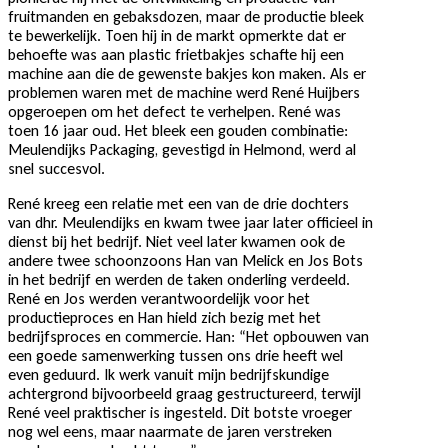
fruitmanden en gebaksdozen, maar de productie bleek
te bewerkelijk. Toen hij in de markt opmerkte dat er
behoefte was aan plastic frietbakjes schafte hij een
machine aan die de gewenste bakjes kon maken. Als er
problemen waren met de machine werd René Huijbers
opgeroepen om het defect te verhelpen. René was
toen 16 jaar oud. Het bleek een gouden combinatie:
Meulendijks Packaging, gevestigd in Helmond, werd al
snel succesvol.
René kreeg een relatie met een van de drie dochters
van dhr. Meulendijks en kwam twee jaar later officieel in
dienst bij het bedrijf. Niet veel later kwamen ook de
andere twee schoonzoons Han van Melick en Jos Bots
in het bedrijf en werden de taken onderling verdeeld.
René en Jos werden verantwoordelijk voor het
productieproces en Han hield zich bezig met het
bedrijfsproces en commercie. Han: “Het opbouwen van
een goede samenwerking tussen ons drie heeft wel
even geduurd. Ik werk vanuit mijn bedrijfskundige
achtergrond bijvoorbeeld graag gestructureerd, terwijl
René veel praktischer is ingesteld. Dit botste vroeger
nog wel eens, maar naarmate de jaren verstreken