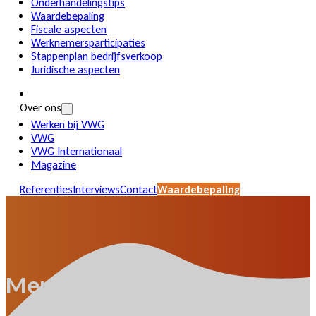
Onderhandelingstips
Waardebepaling
Fiscale aspecten
Werknemersparticipaties
Stappenplan bedrijfsverkoop
Juridische aspecten
Over ons
Werken bij VWG
VWG
VWG Internationaal
Magazine
Referenties
Interviews
Contact
Waardebepaling
Meulendijks Packaging