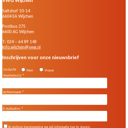
VWG Wijchen
Saltshof 10-14
6604 EA Wijchen
Postbus 275
6600 AG Wijchen
T: 024 – 64 89 148
info.wijchen@vwg.nl
Inschrijven voor onze nieuwsbrief