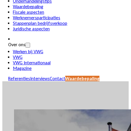
Onderhandelingstips
Waardebepaling
Fiscale aspecten
Werknemersparticipaties
Stappenplan bedrijfsverkoop
Juridische aspecten
Over ons
Werken bij VWG
VWG
VWG Internationaal
Magazine
Referenties
Interviews
Contact
Waardebepaling
Waardebepaling