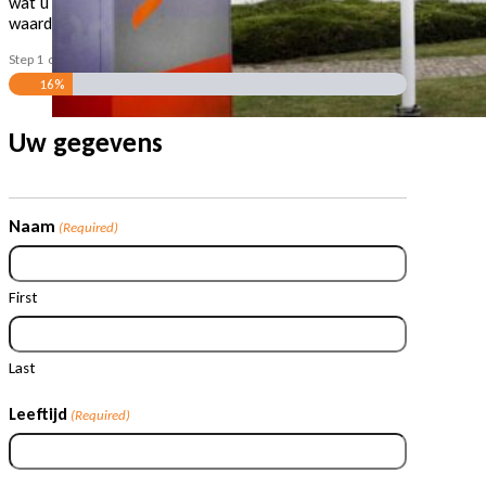
wat u kunt verwachten. De kosten voor de
waardebepaling bedragen € 2.250,- excl. BTW.
Step
1
of
6
- Uw gegevens
16%
Uw gegevens
Naam
(Required)
First
Last
Leeftijd
(Required)