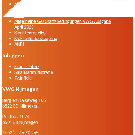
Algemene voorwaarden VWG versie april 2025
General terms and conditions VWG edition April
2025
Allgemeine Geschäftsbedingungen VWG Ausgabe
April 2025
Klachtenregeling
Klokkenluidersregeling
ANBI
Inloggen
Exact Online
Salarisadministratie
Twinfield
VWG Nijmegen
Berg en Dalseweg 105
6522 BD Nijmegen
Postbus 1074
6501 BB Nijmegen
T: 024 – 36 50 965