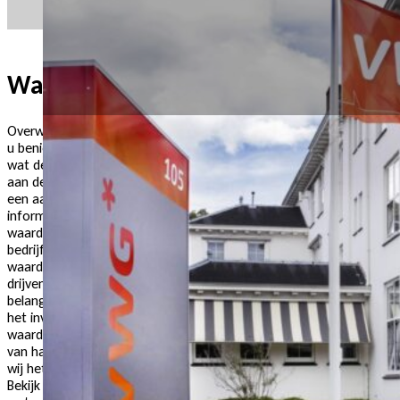
Waardebepaling
Overweegt u om uw onderneming te verkopen of bent
u benieuwd wat u met uw bedrijf heeft opgebouwd en
wat de onderneming zou kunnen opleveren? Ga dan nu
aan de slag met onze waarderingstool. Aan de hand van
een aantal vragen en indien nodig wat aanvullende
informatie gaan wij voor u aan de slag met een
waardebepaling die wordt toegelicht in een uniek
bedrijfsrapport. U krijgt hiermee inzicht in de huidige
waarde van uw onderneming, maar ook in waarde-
drijvende factoren, bedrijfsrisico’s en nog meer
belangrijke aspecten. U ontvangt op korte termijn na
het invullen van de benodigde informatie een
waarderingsrapport van ons en indien wenselijk bent u
van harte welkom bij ons op kantoor Nijmegen waarin
wij het waarderingsrapport verder kunnen toelichten.
Bekijk
hier
een beknopt voorbeeldrapportage om te zien