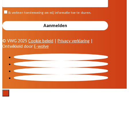
© VWG 2025
Cookie beleid
|
Privacy verklaring
|
Ontwikkeld door
E-wolve