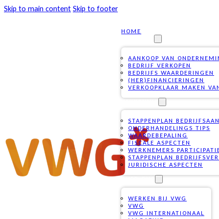
Skip to main content
Skip to footer
HOME
DIENSTEN
AANKOOP VAN ONDERNEM
BEDRIJF VERKOPEN
BEDRIJFS WAARDERINGEN
(HER)FINANCIERINGEN
VERKOOPKLAAR MAKEN VAN
VAKKENNIS
STAPPENPLAN BEDRIJFSAA
ONDERHANDELINGS TIPS
WAARDEBEPALING
FISCALE ASPECTEN
WERKNEMERS PARTICIPATI
STAPPENPLAN BEDRIJFSVE
JURIDISCHE ASPECTEN
OVER ONS
WERKEN BIJ VWG
VWG
VWG INTERNATIONAAL