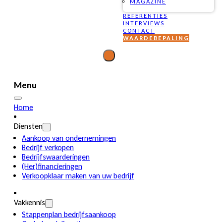
MAGAZINE
REFERENTIES
INTERVIEWS
CONTACT
WAARDEBEPALING
Menu
Home
Diensten
Aankoop van ondernemingen
Bedrijf verkopen
Bedrijfswaarderingen
(Her)financieringen
Verkoopklaar maken van uw bedrijf
Vakkennis
Stappenplan bedrijfsaankoop