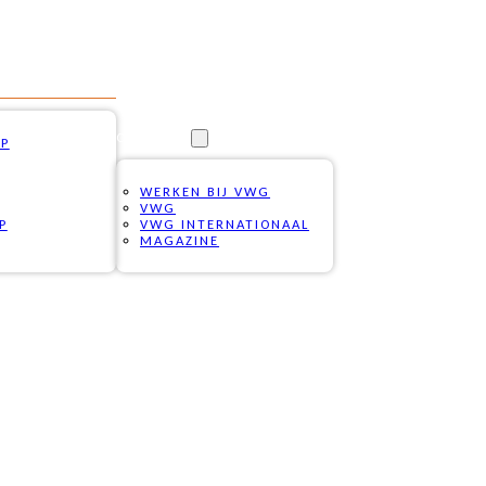
OVER ONS
OP
WERKEN BIJ VWG
VWG
P
VWG INTERNATIONAAL
MAGAZINE