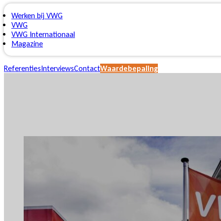
Werken bij VWG
VWG
VWG Internationaal
Magazine
Referenties
Interviews
Contact
Waardebepaling
Onderhandelin