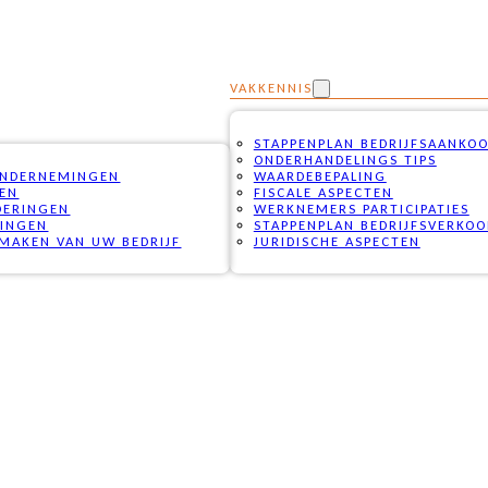
VAKKENNIS
STAPPENPLAN BEDRIJFSAANKO
ONDERHANDELINGS TIPS
ONDERNEMINGEN
WAARDEBEPALING
PEN
FISCALE ASPECTEN
DERINGEN
WERKNEMERS PARTICIPATIES
RINGEN
STAPPENPLAN BEDRIJFSVERKOO
MAKEN VAN UW BEDRIJF
JURIDISCHE ASPECTEN
G