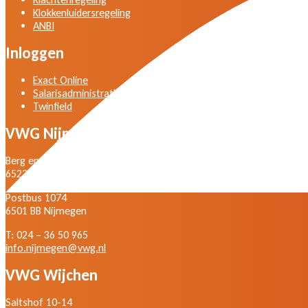
Klokkenluidersregeling
ANBI
Inloggen
Exact Online
Salarisadministratie
Twinfield
VWG Nijmegen
Berg en Dalseweg 105
6522 BD Nijmegen
Postbus 1074
6501 BB Nijmegen
T: 024 – 36 50 965
info.nijmegen@vwg.nl
VWG Wijchen
Saltshof 10-14