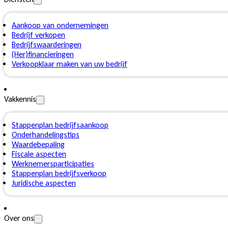
Aankoop van ondernemingen
Bedrijf verkopen
Bedrijfswaarderingen
(Her)financieringen
Verkoopklaar maken van uw bedrijf
Vakkennis
Stappenplan bedrijfsaankoop
Onderhandelingstips
Waardebepaling
Fiscale aspecten
Werknemersparticipaties
Stappenplan bedrijfsverkoop
Juridische aspecten
Over ons