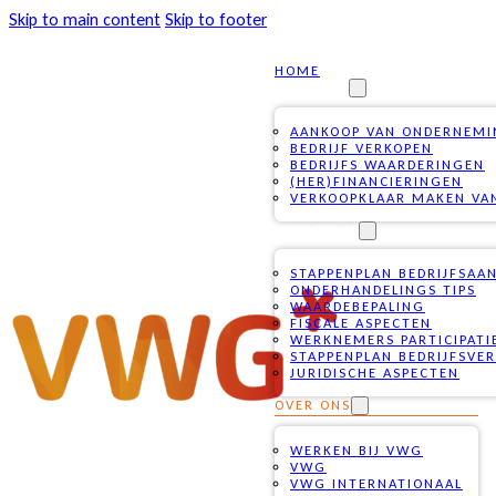
Skip to main content
Skip to footer
HOME
DIENSTEN
AANKOOP VAN ONDERNEM
BEDRIJF VERKOPEN
BEDRIJFS WAARDERINGEN
(HER)FINANCIERINGEN
VERKOOPKLAAR MAKEN VAN
VAKKENNIS
STAPPENPLAN BEDRIJFSAA
ONDERHANDELINGS TIPS
WAARDEBEPALING
FISCALE ASPECTEN
WERKNEMERS PARTICIPATI
STAPPENPLAN BEDRIJFSVE
JURIDISCHE ASPECTEN
OVER ONS
WERKEN BIJ VWG
VWG
VWG INTERNATIONAAL