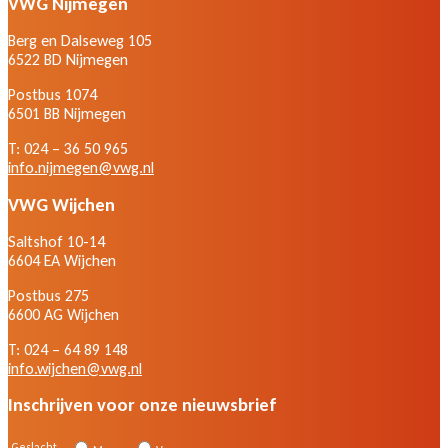
VWG Nijmegen
Berg en Dalseweg 105
6522 BD Nijmegen
Postbus 1074
6501 BB Nijmegen
T: 024 – 36 50 965
info.nijmegen@vwg.nl
VWG Wijchen
Saltshof 10-14
6604 EA Wijchen
Postbus 275
6600 AG Wijchen
T: 024 – 64 89 148
info.wijchen@vwg.nl
Inschrijven voor onze nieuwsbrief