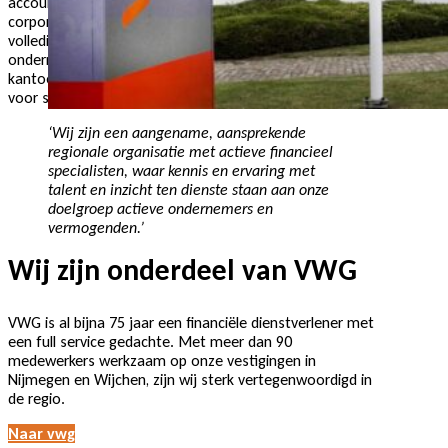
accountancy, belastingadvies, audit & assurance,
corporate finance en salarisadministratie. Zo kunt u zich
volledig richten op datgene waar u goed in bent:
ondernemen! De missie die wij nastreven binnen ons
kantoor is leidend en kenmerkt waar wij als organisatie
voor staan:
‘Wij zijn een aangename, aansprekende
regionale organisatie met actieve financieel
specialisten, waar kennis en ervaring met
talent en inzicht ten dienste staan aan onze
doelgroep actieve ondernemers en
vermogenden.’
Wij zijn onderdeel van VWG
VWG is al bijna 75 jaar een financiële dienstverlener met
een full service gedachte. Met meer dan 90
medewerkers werkzaam op onze vestigingen in
Nijmegen en Wijchen, zijn wij sterk vertegenwoordigd in
de regio.
Naar vwg