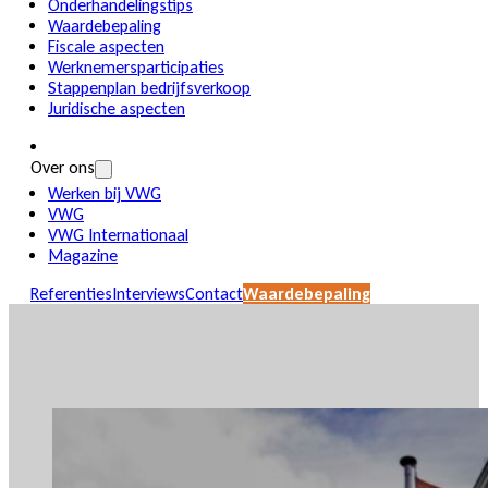
Onderhandelingstips
Waardebepaling
Fiscale aspecten
Werknemersparticipaties
Stappenplan bedrijfsverkoop
Juridische aspecten
Over ons
Werken bij VWG
VWG
VWG Internationaal
Magazine
Referenties
Interviews
Contact
Waardebepaling
Over ons