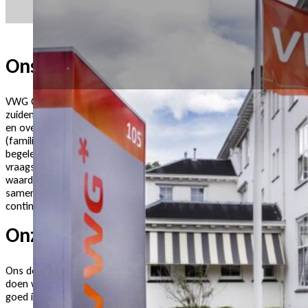
Ons verhaal
VWG Corporate Finance heeft een sterke positie in het
zuiden / oosten van Nederland op het gebied van fusies
en overnames van zowel grote, midden als kleine
(familie)bedrijven. Met een ervaren team van adviseurs
begeleiden wij jaarlijks vele ondernemers bij
vraagstukken op het gebied van fusies, overnames,
waardebepalingen en financieringen. In nauwe
samenwerking met onze opdrachtgever richten we ons
continu op het realiseren van de perfecte deal.
Onze missie
Ons doel is om de cliënt financieel te ontzorgen. Dit
doen we door ons te focussen op datgene waar wij
goed in zijn. Ofwel, onze vijf kern disciplines: