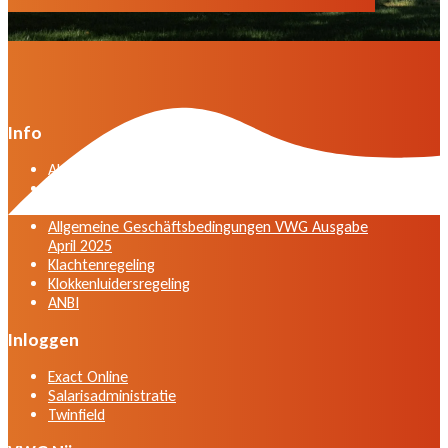
Info
Algemene voorwaarden VWG versie april 2025
General terms and conditions VWG edition April
2025
Allgemeine Geschäftsbedingungen VWG Ausgabe
April 2025
Klachtenregeling
Klokkenluidersregeling
ANBI
Inloggen
Exact Online
Salarisadministratie
Twinfield