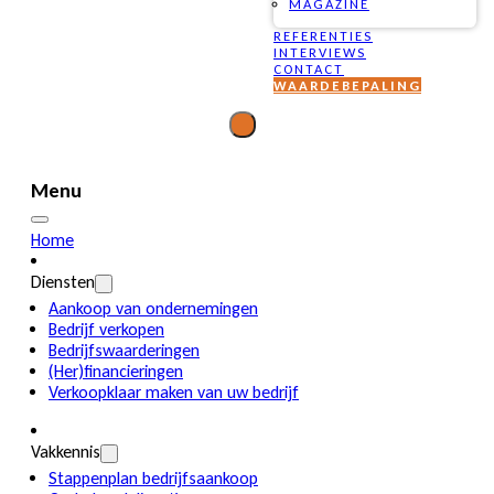
MAGAZINE
REFERENTIES
INTERVIEWS
CONTACT
WAARDEBEPALING
Menu
Home
Diensten
Aankoop van ondernemingen
Bedrijf verkopen
Bedrijfswaarderingen
(Her)financieringen
Verkoopklaar maken van uw bedrijf
Vakkennis
Stappenplan bedrijfsaankoop