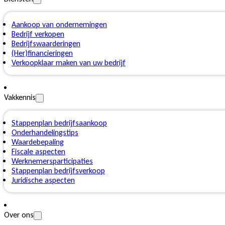
Aankoop van ondernemingen
Bedrijf verkopen
Bedrijfswaarderingen
(Her)financieringen
Verkoopklaar maken van uw bedrijf
Vakkennis
Stappenplan bedrijfsaankoop
Onderhandelingstips
Waardebepaling
Fiscale aspecten
Werknemersparticipaties
Stappenplan bedrijfsverkoop
Juridische aspecten
Over ons