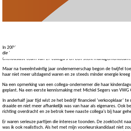
In 2001 begon Will Hendriks als pionier met haar eigen kinderdagver
die haar hielp bij de aanvraag van de eerste financiering. Hiermee 
enthousiast team van 17 collega’s en een sterk managementteam.
Maar na tweeëntwintig jaar ondernemerschap begon de twijfel toe t
haar niet meer uitdagend waren en ze steeds minder energie kreeg
Na een opmerking van een collega-ondernemer die haar kinderdagverbli
geplant. Na een eerste kennismaking met Michiel Segers van VWG Co
In anderhalf jaar tijd wist ze het bedrijf financieel ‘verkoopklaar’
draaide en niet meer afhankelijk was van haar als eigenares. Ook b
richting overdracht en ze betrok twee naaste collega’s bij haar geh
Er waren serieuze partijen die interesse toonden. De zoektocht naar
was ik ook realistisch. Als het met mijn voorkeurskandidaat niet zo