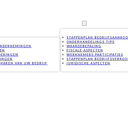
VAKKENNIS
STAPPENPLAN BEDRIJFSAANKO
ONDERHANDELINGS TIPS
ONDERNEMINGEN
WAARDEBEPALING
PEN
FISCALE ASPECTEN
DERINGEN
WERKNEMERS PARTICIPATIES
RINGEN
STAPPENPLAN BEDRIJFSVERKOO
MAKEN VAN UW BEDRIJF
JURIDISCHE ASPECTEN
G