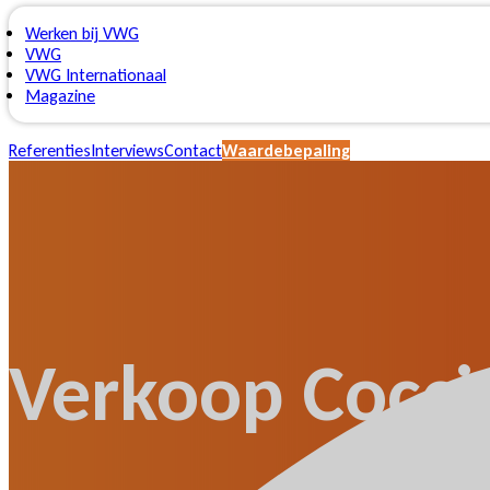
Werken bij VWG
VWG
VWG Internationaal
Magazine
Referenties
Interviews
Contact
Waardebepaling
Verkoop Coccin