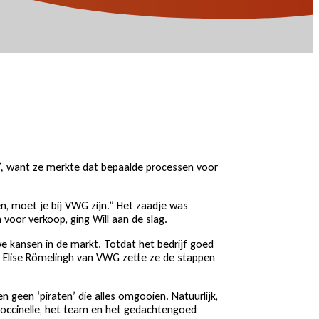
veel toewijding én destijds met steun van VWG,
manszaak groeide uit tot een BV met een
”,
want ze merkte dat bepaalde processen voor
pen, moet je bij VWG zijn.” Het zaadje was
oor verkoop, ging Will aan de slag.
uwe kansen in de markt. Totdat het bedrijf goed
en Elise Römelingh van VWG zette ze de stappen
 geen ‘piraten’ die alles omgooien. Natuurlijk,
t Coccinelle, het team en het gedachtengoed