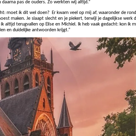
n daarna pas de ouders. Zo werkten wij altijd.”
ht: moet ik dit wel doen? Er kwam veel op mij af, waaronder de rondl
est maken. Je slaapt slecht en je piekert, terwijl je dagelijkse werk
 ik altijd terugvallen op Elise en Michiel. Ik heb vaak gedacht: kon 
n en duidelijke antwoorden krijgt.”