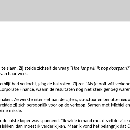
blijf Coccinelle in Nijmegen. Vanuit een heldere pedagogische visie, 
bouwde ze een stabiel en geliefd bedrijf op. Wat startte als een een
e slaan. Zij stelde zichzelf de vraag
“Hoe lang wil ik nog doorgaan?
 van haar werk.
jf had verkocht, ging de bal rollen. Zij zei: “Als je ooit wilt verko
rporate Finance, waarin de resultaten nog niet sterk genoeg waren v
 te maken. Ze werkte intensief aan de cijfers, structuur en benutte nie
ereidde zij zich persoonlijk voor op de verkoop. Samen met Michiel 
eime missie.
 de juiste koper was spannend. “Ik wilde iemand met dezelfde visie en
u lukken, dan moest ik verder kijken. Maar ik vond het belangrijk da