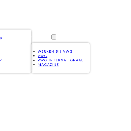
OVER ONS
OP
WERKEN BIJ VWG
VWG
P
VWG INTERNATIONAAL
MAGAZINE