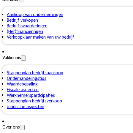
Aankoop van ondernemingen
Bedrijf verkopen
Bedrijfswaarderingen
(Her)financieringen
Verkoopklaar maken van uw bedrijf
Vakkennis
Stappenplan bedrijfsaankoop
Onderhandelingstips
Waardebepaling
Fiscale aspecten
Werknemersparticipaties
Stappenplan bedrijfsverkoop
Juridische aspecten
Over ons