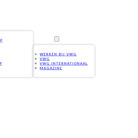
OVER ONS
OP
WERKEN BIJ VWG
VWG
P
VWG INTERNATIONAAL
MAGAZINE