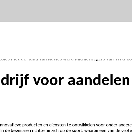
ernemingen, was Peercode een gewilde speler op de markt. Pot
ier nooit op in. Tot het moment dat Govert de Vries, Joachim 
 sessies met de Raad van Advies werd Michiel Segers van VWG C
drijf voor aandelen 
 innovatieve producten en diensten te ontwikkelen voor onder andere
In de beginjaren richtte hij zich op de sport, waarbij een van de grot