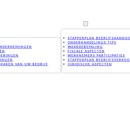
VAKKENNIS
STAPPENPLAN BEDRIJFSAANKO
ONDERHANDELINGS TIPS
ONDERNEMINGEN
WAARDEBEPALING
PEN
FISCALE ASPECTEN
DERINGEN
WERKNEMERS PARTICIPATIES
RINGEN
STAPPENPLAN BEDRIJFSVERKOO
MAKEN VAN UW BEDRIJF
JURIDISCHE ASPECTEN
G