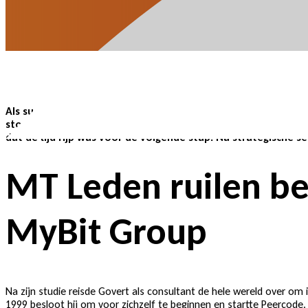
Als succesvol IT-bedrijf dat apps ontwikkelt voor grote ond
stoep met aantrekkelijke biedingen, toch ging het bedrijf h
dat de tijd rijp was voor de volgende stap. Na strategische
MT Leden ruilen be
MyBit Group
Na zijn studie reisde Govert als consultant de hele wereld over om
1999 besloot hij om voor zichzelf te beginnen en startte Peercode. 