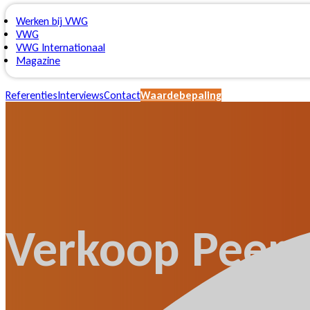
Werken bij VWG
VWG
VWG Internationaal
Magazine
Referenties
Interviews
Contact
Waardebepaling
Verkoop Peer