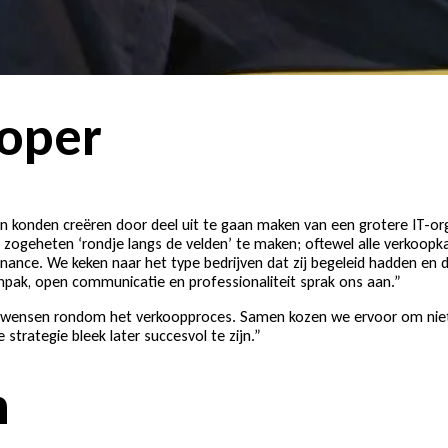
koper
 konden creëren door deel uit te gaan maken van een grotere IT-org
zogeheten ‘rondje langs de velden’ te maken; oftewel alle verkoopk
ance. We keken naar het type bedrijven dat zij begeleid hadden en 
anpak, open communicatie en professionaliteit sprak ons aan.”
ensen rondom het verkoopproces. Samen kozen we ervoor om niet lu
strategie bleek later succesvol te zijn.”
h