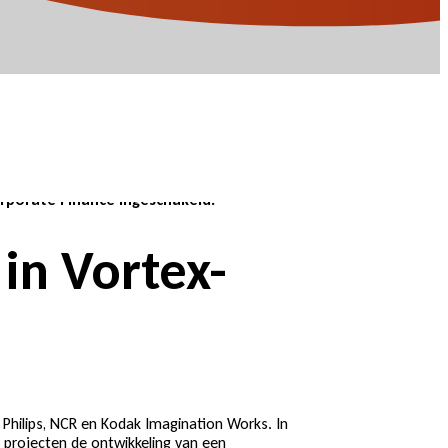
entiële kopers stonden regelmatig op de
Jansen en Anouk van der Gracht beseften
orporate Finance ingeschakeld.
in Vortex-
 Philips, NCR en Kodak Imagination Works. In
e projecten de ontwikkeling van een