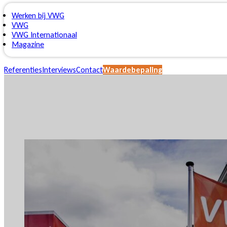
Werken bij VWG
VWG
VWG Internationaal
Magazine
Referenties
Interviews
Contact
Waardebepaling
Online suppor