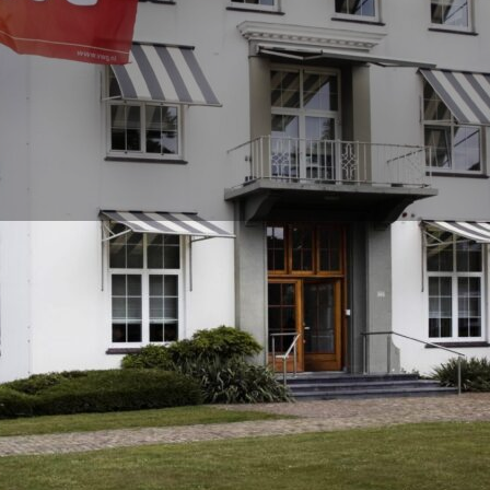
(024-3650965) of Wijchen (024-6489148). Mogelijk vragen wij u tijd
jn wij in staat om op afstand met u mee te kijken en zo uw problee