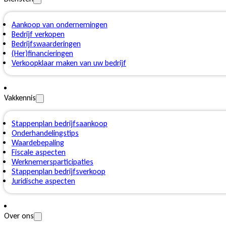
Aankoop van ondernemingen
Bedrijf verkopen
Bedrijfswaarderingen
(Her)financieringen
Verkoopklaar maken van uw bedrijf
Vakkennis
Stappenplan bedrijfsaankoop
Onderhandelingstips
Waardebepaling
Fiscale aspecten
Werknemersparticipaties
Stappenplan bedrijfsverkoop
Juridische aspecten
Over ons