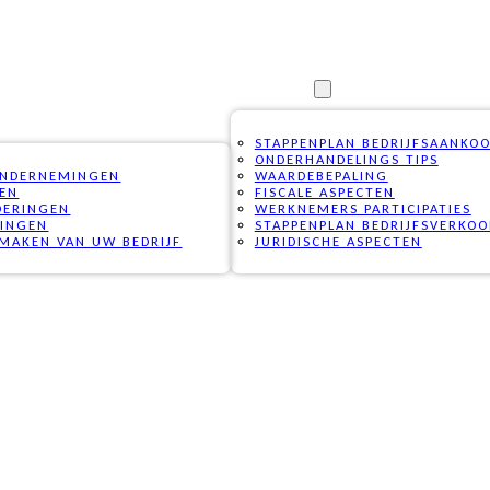
VAKKENNIS
STAPPENPLAN BEDRIJFSAANKO
ONDERHANDELINGS TIPS
ONDERNEMINGEN
WAARDEBEPALING
PEN
FISCALE ASPECTEN
DERINGEN
WERKNEMERS PARTICIPATIES
RINGEN
STAPPENPLAN BEDRIJFSVERKOO
MAKEN VAN UW BEDRIJF
JURIDISCHE ASPECTEN
G