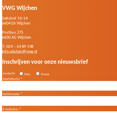
VWG Wijchen
Saltshof 10-14
6604 EA Wijchen
Postbus 275
6600 AG Wijchen
T: 024 – 64 89 148
info.wijchen@vwg.nl
Inschrijven voor onze nieuwsbrief