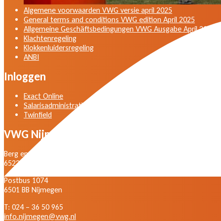
Algemene voorwaarden VWG versie april 2025
General terms and conditions VWG edition April 2025
Allgemeine Geschäftsbedingungen VWG Ausgabe April 2025
Klachtenregeling
Klokkenluidersregeling
ANBI
Inloggen
Exact Online
Salarisadministratie
Twinfield
VWG Nijmegen
Berg en Dalseweg 105
6522 BD Nijmegen
Postbus 1074
6501 BB Nijmegen
T: 024 – 36 50 965
info.nijmegen@vwg.nl