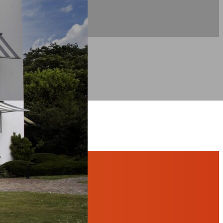
ens dit gesprek om middels onderstaande
m op te lossen.