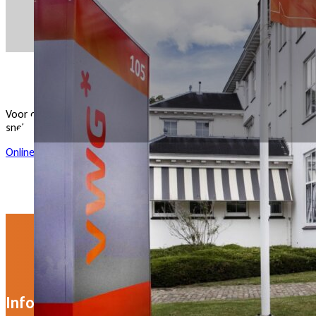
Voor online support kunt u bellen met onze kantoren in Nijmegen 
snelkoppeling Teamviewer te openen. Met behulp van Teamviewer zi
Online Support
Info