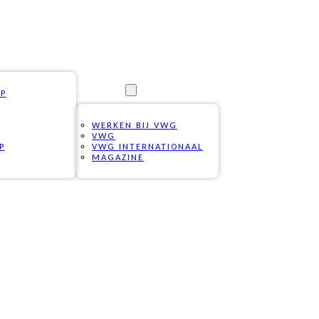
OVER ONS
OP
WERKEN BIJ VWG
VWG
P
VWG INTERNATIONAAL
MAGAZINE